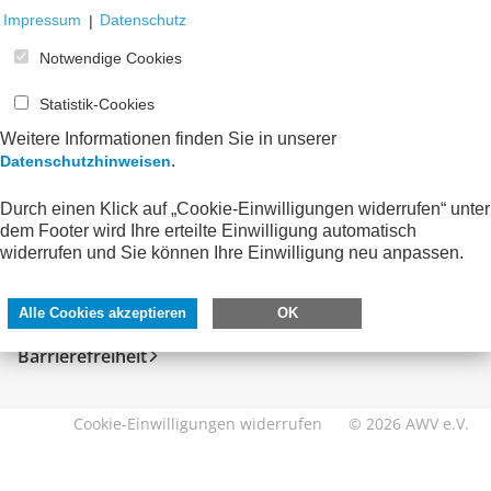
Impressum
|
Datenschutz
Notwendige Cookies
Statistik-Cookies
Weitere Informationen finden Sie in unserer
.
Datenschutzhinweisen
Durch einen Klick auf „Cookie-Einwilligungen widerrufen“ unter
SERVICE
DIREKT ZU
dem Footer wird Ihre erteilte Einwilligung automatisch
widerrufen und Sie können Ihre Einwilligung neu anpassen.
Kontakt
FeRD
Impressum
eXTra
Alle Cookies akzeptieren
OK
Datenschutzhinweise
AWV-Forum
Barrierefreiheit
Cookie-Einwilligungen widerrufen
© 2026 AWV e.V.