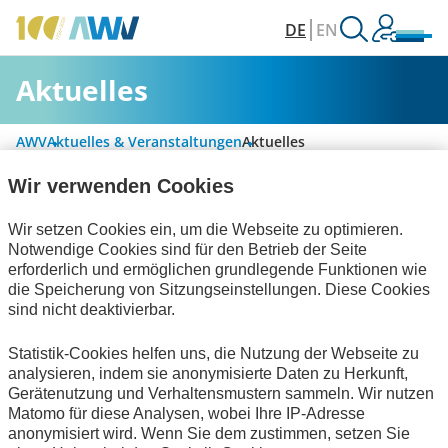
DE
EN
Aktuelles
AWV
Aktuelles & Veranstaltungen
Aktuelles
Wir verwenden Cookies
Alle Kategorien
Wir setzen Cookies ein, um die Webseite zu optimieren.
Notwendige Cookies sind für den Betrieb der Seite
erforderlich und ermöglichen grundlegende Funktionen wie
die Speicherung von Sitzungseinstellungen. Diese Cookies
Digitalisierung & Modernisierung
sind nicht deaktivierbar.
Informationswirtschaft
Bescheinigungen
Statistik-Cookies helfen uns, die Nutzung der Webseite zu
analysieren, indem sie anonymisierte Daten zu Herkunft,
Publikationen
zum Verein
Gerätenutzung und Verhaltensmustern sammeln. Wir nutzen
Matomo für diese Analysen, wobei Ihre IP-Adresse
Keine Nachrichten verfügbar.
anonymisiert wird. Wenn Sie dem zustimmen, setzen Sie