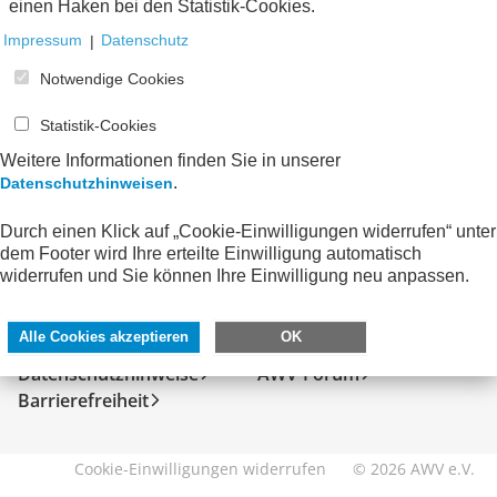
einen Haken bei den Statistik-Cookies.
Impressum
|
Datenschutz
Notwendige Cookies
Statistik-Cookies
Weitere Informationen finden Sie in unserer
.
Datenschutzhinweisen
Durch einen Klick auf „Cookie-Einwilligungen widerrufen“ unter
dem Footer wird Ihre erteilte Einwilligung automatisch
SERVICE
DIREKT ZU
widerrufen und Sie können Ihre Einwilligung neu anpassen.
Kontakt
FeRD
Alle Cookies akzeptieren
OK
Impressum
eXTra
Datenschutzhinweise
AWV-Forum
Barrierefreiheit
Cookie-Einwilligungen widerrufen
© 2026 AWV e.V.