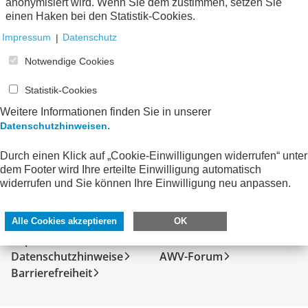
anonymisiert wird. Wenn Sie dem zustimmen, setzen Sie
Keine Nachrichten verfügbar.
einen Haken bei den Statistik-Cookies.
Impressum
|
Datenschutz
Notwendige Cookies
Statistik-Cookies
Weitere Informationen finden Sie in unserer
.
Datenschutzhinweisen
Durch einen Klick auf „Cookie-Einwilligungen widerrufen“ unter
dem Footer wird Ihre erteilte Einwilligung automatisch
widerrufen und Sie können Ihre Einwilligung neu anpassen.
SERVICE
DIREKT ZU
Kontakt
FeRD
Alle Cookies akzeptieren
OK
Impressum
eXTra
Datenschutzhinweise
AWV-Forum
Barrierefreiheit