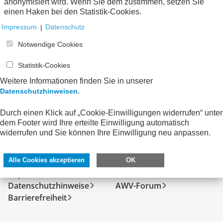
anonymisiert wird. Wenn Sie dem zustimmen, setzen Sie
Keine Nachrichten verfügbar.
einen Haken bei den Statistik-Cookies.
Impressum
|
Datenschutz
Notwendige Cookies
Statistik-Cookies
Weitere Informationen finden Sie in unserer
.
Datenschutzhinweisen
Durch einen Klick auf „Cookie-Einwilligungen widerrufen“ unter
dem Footer wird Ihre erteilte Einwilligung automatisch
widerrufen und Sie können Ihre Einwilligung neu anpassen.
SERVICE
DIREKT ZU
Kontakt
FeRD
Alle Cookies akzeptieren
OK
Impressum
eXTra
Datenschutzhinweise
AWV-Forum
Barrierefreiheit