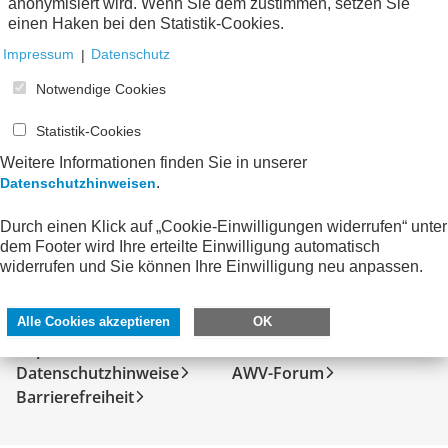
anonymisiert wird. Wenn Sie dem zustimmen, setzen Sie
Keine Nachrichten verfügbar.
einen Haken bei den Statistik-Cookies.
Impressum
|
Datenschutz
Notwendige Cookies
Statistik-Cookies
Weitere Informationen finden Sie in unserer
.
Datenschutzhinweisen
Durch einen Klick auf „Cookie-Einwilligungen widerrufen“ unter
dem Footer wird Ihre erteilte Einwilligung automatisch
widerrufen und Sie können Ihre Einwilligung neu anpassen.
SERVICE
DIREKT ZU
Kontakt
FeRD
Alle Cookies akzeptieren
OK
Impressum
eXTra
Datenschutzhinweise
AWV-Forum
Barrierefreiheit