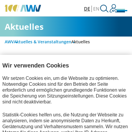
DE
EN
Aktuelles
AWV
Aktuelles & Veranstaltungen
Aktuelles
Wir verwenden Cookies
Alle Kategorien
Wir setzen Cookies ein, um die Webseite zu optimieren.
Notwendige Cookies sind für den Betrieb der Seite
Digitalisierung & Modernisierung
erforderlich und ermöglichen grundlegende Funktionen wie
die Speicherung von Sitzungseinstellungen. Diese Cookies
Rechnungslegung & Steuern
sind nicht deaktivierbar.
Informationswirtschaft
Bescheinigungen
Statistik-Cookies helfen uns, die Nutzung der Webseite zu
analysieren, indem sie anonymisierte Daten zu Herkunft,
Technische Standards
Publikationen
Gerätenutzung und Verhaltensmustern sammeln. Wir nutzen