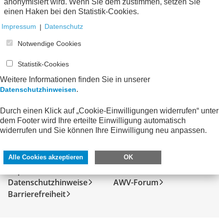
anonymisiert wird. Wenn Sie dem zustimmen, setzen Sie
Keine Nachrichten verfügbar.
einen Haken bei den Statistik-Cookies.
Impressum
|
Datenschutz
Notwendige Cookies
Statistik-Cookies
Weitere Informationen finden Sie in unserer
.
Datenschutzhinweisen
Durch einen Klick auf „Cookie-Einwilligungen widerrufen“ unter
dem Footer wird Ihre erteilte Einwilligung automatisch
widerrufen und Sie können Ihre Einwilligung neu anpassen.
SERVICE
DIREKT ZU
Kontakt
FeRD
Alle Cookies akzeptieren
OK
Impressum
eXTra
Datenschutzhinweise
AWV-Forum
Barrierefreiheit