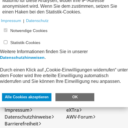
Publikationen
zum Verein
Matomo für diese Analysen, wobei Ihre IP-Adresse
anonymisiert wird. Wenn Sie dem zustimmen, setzen Sie
einen Haken bei den Statistik-Cookies.
Keine Nachrichten verfügbar.
Impressum
|
Datenschutz
Notwendige Cookies
Statistik-Cookies
Weitere Informationen finden Sie in unserer
.
Datenschutzhinweisen
Durch einen Klick auf „Cookie-Einwilligungen widerrufen“ unter
dem Footer wird Ihre erteilte Einwilligung automatisch
widerrufen und Sie können Ihre Einwilligung neu anpassen.
SERVICE
DIREKT ZU
Alle Cookies akzeptieren
OK
Kontakt
FeRD
Impressum
eXTra
Datenschutzhinweise
AWV-Forum
Barrierefreiheit