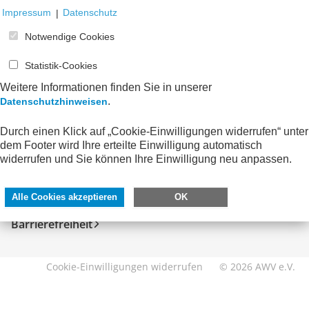
Impressum
|
Datenschutz
Notwendige Cookies
Statistik-Cookies
Weitere Informationen finden Sie in unserer
.
Datenschutzhinweisen
Durch einen Klick auf „Cookie-Einwilligungen widerrufen“ unter
SERVICE
DIREKT ZU
dem Footer wird Ihre erteilte Einwilligung automatisch
widerrufen und Sie können Ihre Einwilligung neu anpassen.
Kontakt
FeRD
Impressum
eXTra
Alle Cookies akzeptieren
OK
Datenschutzhinweise
AWV-Forum
Barrierefreiheit
Cookie-Einwilligungen widerrufen
© 2026 AWV e.V.