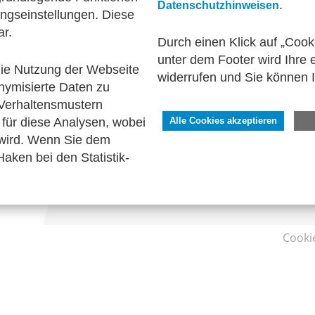
.
Datenschutzhinweisen
ngseinstellungen. Diese
he Standards
Interviews
Publikationen
zu
ar.
Durch einen Klick auf „Cook
unter dem Footer wird Ihre e
 die Nutzung der Webseite
widerrufen und Sie können 
nymisierte Daten zu
SERVICE
Verhaltensmustern
Kontakt
für diese Analysen, wobei
Alle Cookies akzeptieren
Impressum
 wird. Wenn Sie dem
Datenschutzhinweise
aken bei den Statistik-
Barrierefreiheit
Cooki