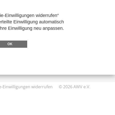
m Verein
ie-Einwilligungen widerrufen“
rteilte Einwilligung automatisch
Ihre Einwilligung neu anpassen.
DIREKT ZU
FeRD
OK
eXTra
AWV-Forum
e-Einwilligungen widerrufen
© 2026 AWV e.V.