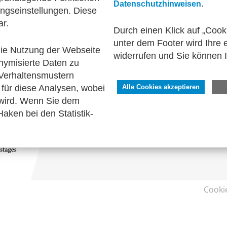
.
Datenschutzhinweisen
ngseinstellungen. Diese
el und elektronische Kommunikation
Bescheinigung
ar.
Durch einen Klick auf „Cook
unter dem Footer wird Ihre e
 die Nutzung der Webseite
widerrufen und Sie können 
nymisierte Daten zu
Verhaltensmustern
SERVICE
für diese Analysen, wobei
Alle Cookies akzeptieren
 wird. Wenn Sie dem
Kontakt
aken bei den Statistik-
Impressum
Datenschutzhinweise
Barrierefreiheit
Cooki