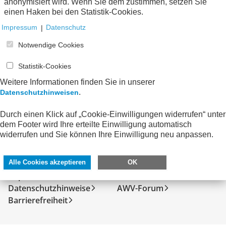
anonymisiert wird. Wenn Sie dem zustimmen, setzen Sie
Keine Nachrichten verfügbar.
einen Haken bei den Statistik-Cookies.
Impressum
|
Datenschutz
Notwendige Cookies
Statistik-Cookies
Weitere Informationen finden Sie in unserer
.
Datenschutzhinweisen
Durch einen Klick auf „Cookie-Einwilligungen widerrufen“ unter
dem Footer wird Ihre erteilte Einwilligung automatisch
widerrufen und Sie können Ihre Einwilligung neu anpassen.
SERVICE
DIREKT ZU
Kontakt
FeRD
Alle Cookies akzeptieren
OK
Impressum
eXTra
Datenschutzhinweise
AWV-Forum
Barrierefreiheit