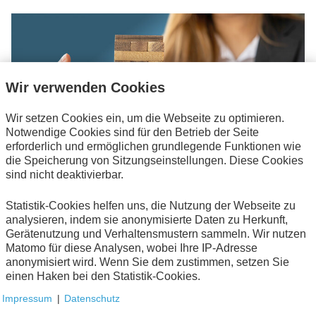
Wir verwenden Cookies
Wir setzen Cookies ein, um die Webseite zu optimieren.
Notwendige Cookies sind für den Betrieb der Seite
erforderlich und ermöglichen grundlegende Funktionen wie
die Speicherung von Sitzungseinstellungen. Diese Cookies
sind nicht deaktivierbar.
Statistik-Cookies helfen uns, die Nutzung der Webseite zu
analysieren, indem sie anonymisierte Daten zu Herkunft,
Zweite Multiprojektmanagement-Studie in der
Gerätenutzung und Verhaltensmustern sammeln. Wir nutzen
öffentlichen Verwaltung abgeschlossen
Matomo für diese Analysen, wobei Ihre IP-Adresse
anonymisiert wird. Wenn Sie dem zustimmen, setzen Sie
Digitalisierung & Modernisierung
einen Haken bei den Statistik-Cookies.
Wesentliche Erkenntnisse der ersten MPM-Studie
bestätigt: Es lohnt sich Fähigkeiten sowohl im Einzel-
Impressum
|
Datenschutz
als auch Multi-Projektmanagement aufzubauen.